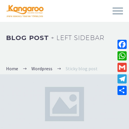
BLOG POST
+ LEFT SIDEBAR
Fa
Wh
Home
Wordpress
Sticky blog post
Gm
Te
Sha