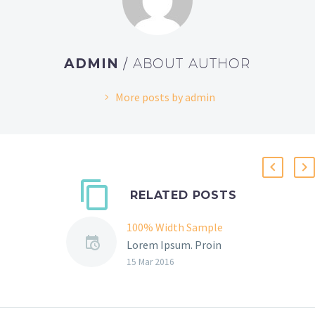
ADMIN
/ ABOUT AUTHOR
More posts by admin
RELATED POSTS
100% Width Sample
Lorem Ipsum. Proin
gravida nibh vel velit
15 Mar 2016
auctor aliquet. Aenean
sollicitudin, lorem quis