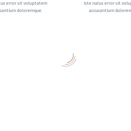
tus error sit voluptatem
iste natus error sit vo
santium doloremque.
accusantium dolore