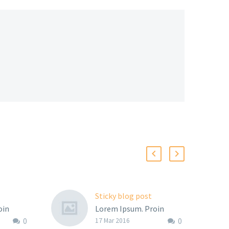
Sticky blog post
oin
Lorem Ipsum. Proin
0
0
elit
gravida nibh vel velit
17 Mar 2016