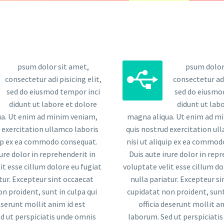
psum dolor sit amet,
psum dolor


consectetur adi pisicing elit,
consectetur adi
sed do eiusmod tempor inci
sed do eiusmo
didunt ut labore et dolore
didunt ut lab
a. Ut enim ad minim veniam,
magna aliqua. Ut enim ad m
 exercitation ullamco laboris
quis nostrud exercitation ul
quip ex ea commodo consequat.
nisi ut aliquip ex ea commod
rure dolor in reprehenderit in
Duis aute irure dolor in repr
it esse cillum dolore eu fugiat
voluptate velit esse cillum do
tur. Excepteur sint occaecat
nulla pariatur. Excepteur s
n proident, sunt in culpa qui
cupidatat non proident, sunt
deserunt mollit anim id est
officia deserunt mollit an
d ut perspiciatis unde omnis
laborum. Sed ut perspiciati