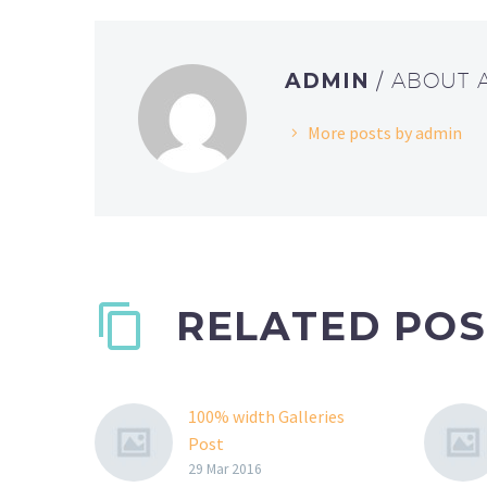
ADMIN
/ ABOUT
More posts by admin
RELATED POS
100% width Galleries
Post
Lorem Ipsum. Proin
29 Mar 2016