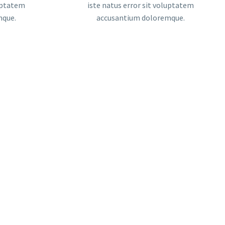
luptatem
iste natus error sit voluptatem
mque.
accusantium doloremque.