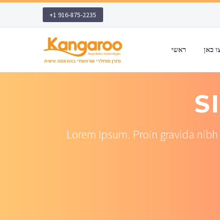
+1 916-875-2235
ראשי
S
Lorem Ipsum. Proin gravida nibh v