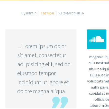
By admin
Fashion
21 בMarch 2016


…Lorem ipsum dolor
sit amet, consectetur
magna aliqu
adi pisicing elit, sed do
quis nostrud
nisi ut ali
eiusmod tempor
Duis aute i
incididunt ut labore et
voluptate vel
nulla paria
dolore magna aliqua.
cupidatat no
officia 
laborum. Se