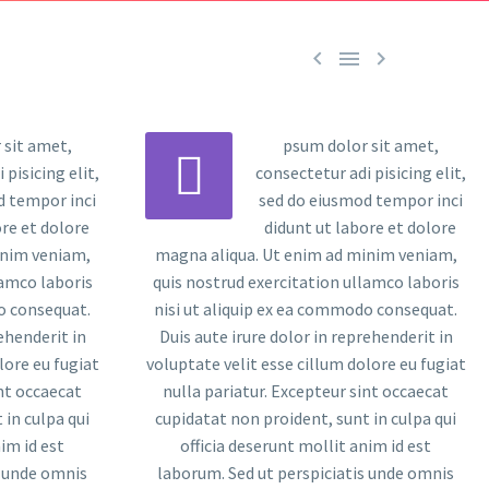



 sit amet,
psum dolor sit amet,


 pisicing elit,
consectetur adi pisicing elit,
d tempor inci
sed do eiusmod tempor inci
ore et dolore
didunt ut labore et dolore
inim veniam,
magna aliqua. Ut enim ad minim veniam,
lamco laboris
quis nostrud exercitation ullamco laboris
o consequat.
nisi ut aliquip ex ea commodo consequat.
ehenderit in
Duis aute irure dolor in reprehenderit in
lore eu fugiat
voluptate velit esse cillum dolore eu fugiat
int occaecat
nulla pariatur. Excepteur sint occaecat
 in culpa qui
cupidatat non proident, sunt in culpa qui
im id est
officia deserunt mollit anim id est
s unde omnis
laborum. Sed ut perspiciatis unde omnis