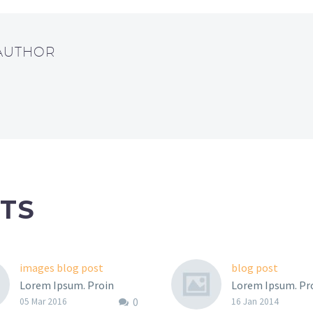
 AUTHOR
TS
images blog post
blog post
Lorem Ipsum. Proin
Lorem Ipsum. Pr
0
gravida nibh vel velit
gravida nibh vel v
05 Mar 2016
16 Jan 2014