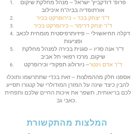
פרופ‘ דודקביץ’ ישראל – מנהל מחלקת שיקום
אורתופדיה בביה”ח איכילוב
ד”ר יצחק בכר – כירופרקט בכיר
ד”ר יצחק דרימר – כירופרקט בכיר
דקלה חחיאשוילי – פיזיותרפיסטית מומחית לכאב
ופציעות
ד”ר אנה סז’יו – סגנית בכירה למנהל מחלקת
שיקום, מרכז רפואי תל אביב
ד”ר אדם וינטר
– ניורולוג תפקודי וכירופרקט
אספנו חלק מההמלצות –
זאת בכדי שתתרשמו ותוכלו 
להבין כיצד שינה על המזרן המודולרי של קנגורו תסייע 
לכם בריאותית, תשפר את איכות החיים שלכם ותפחית 
כאבי גב.
המלצות מהתקשורת