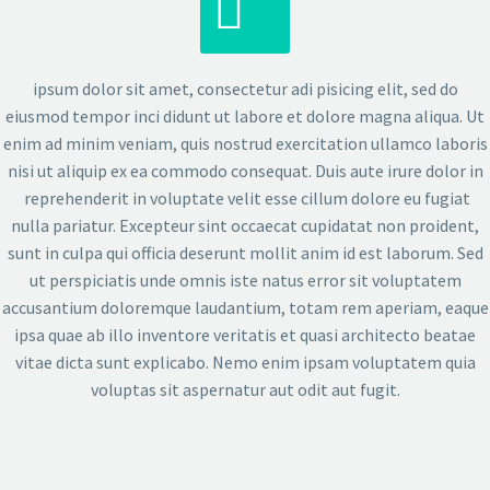


ipsum dolor sit amet, consectetur adi pisicing elit, sed do
eiusmod tempor inci didunt ut labore et dolore magna aliqua. Ut
enim ad minim veniam, quis nostrud exercitation ullamco laboris
nisi ut aliquip ex ea commodo consequat. Duis aute irure dolor in
reprehenderit in voluptate velit esse cillum dolore eu fugiat
nulla pariatur. Excepteur sint occaecat cupidatat non proident,
sunt in culpa qui officia deserunt mollit anim id est laborum. Sed
ut perspiciatis unde omnis iste natus error sit voluptatem
accusantium doloremque laudantium, totam rem aperiam, eaque
ipsa quae ab illo inventore veritatis et quasi architecto beatae
vitae dicta sunt explicabo. Nemo enim ipsam voluptatem quia
voluptas sit aspernatur aut odit aut fugit.