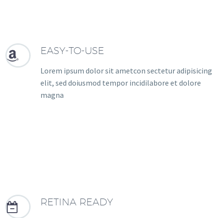
EASY-TO-USE


Lorem ipsum dolor sit ametcon sectetur adipisicing
elit, sed doiusmod tempor incidilabore et dolore
magna
RETINA READY

