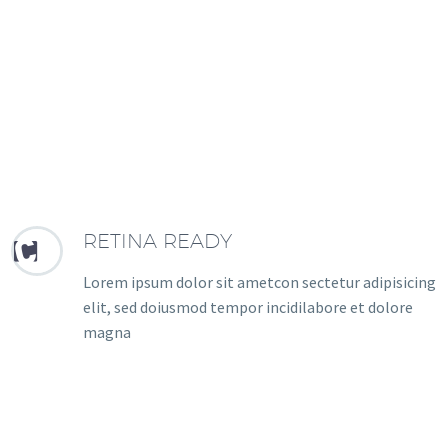
RETINA READY


Lorem ipsum dolor sit ametcon sectetur adipisicing
elit, sed doiusmod tempor incidilabore et dolore
magna