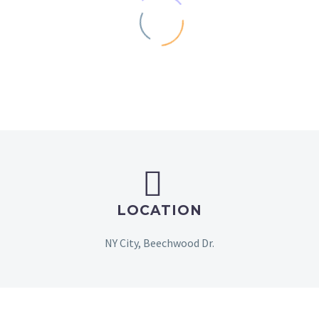


LOCATION
NY City, Beechwood Dr.