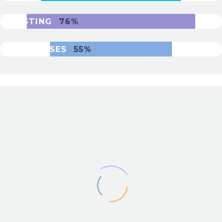
TESTING
76%
DATABASES
55%