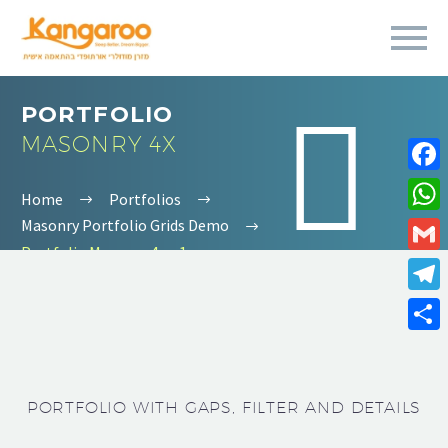
PORTFOLIO


MASONRY 4X
Fa
Home
Portfolios
Masonry Portfolio Grids Demo
Wh
Portfolio Masonry 4x – 1
Gm
Te
Sha
PORTFOLIO WITH GAPS, FILTER AND DETAILS