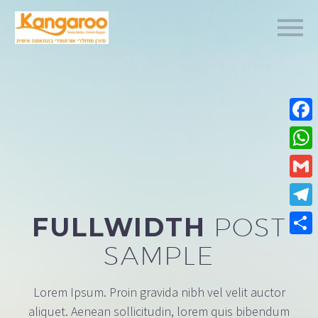
Fa
Wh
Gm
Te
FULLWIDTH
POST
Sha
SAMPLE
Lorem Ipsum. Proin gravida nibh vel velit auctor
aliquet. Aenean sollicitudin, lorem quis bibendum