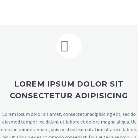


LOREM IPSUM DOLOR SIT
CONSECTETUR ADIPISICING
Lorem ipsum dolor sit amet, consectetur adipisicing elit, sed do
eiusmod tempor incididunt ut labore et dolore magna aliqua. Ut
enim ad minim veniam, quis nostrud exercitation ullamco laboris
nisi ut aliquip ex ea commodo consequat. Duis aute irure dolor in