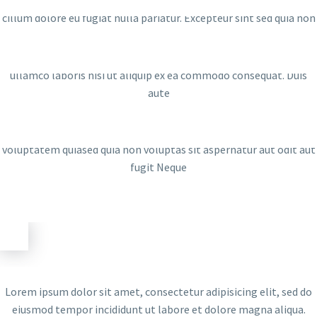
Duis aute irure dolor in reprehenderit in voluptate velit esse
cillum dolore eu fugiat nulla pariatur. Excepteur sint sed quia non
Ut enim ad minim veniam, sed quia non quis nostrud exercitation
ullamco laboris nisi ut aliquip ex ea commodo consequat. Duis
aute
magnam aliquam quaerat voluptatem. Nemo enim ipsam
voluptatem quiased quia non voluptas sit aspernatur aut odit aut
fugit Neque
Lorem ipsum dolor sit amet, consectetur adipisicing elit, sed do
eiusmod tempor incididunt ut labore et dolore magna aliqua.