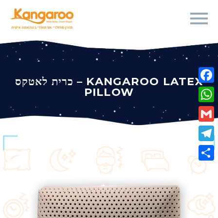
כרית לאטקס – KANGAROO LATEX
PILLOW
Fa
Wh
Gm
Te
Sha