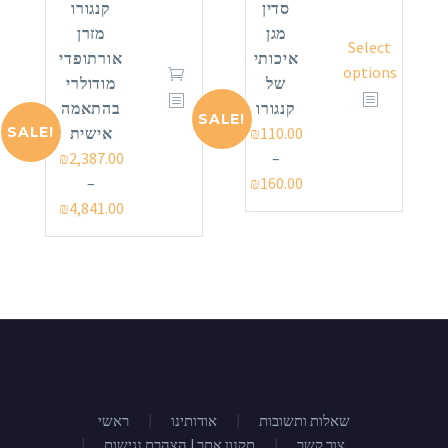
סדין
קנגורו
מגן
מזרן
Select
איכותי
אורתופדי
options
של
מודולרי
קנגורו
בהתאמה
SALE!
SALE!
₪
110.00
אישית
₪
2,387.00
–
–
₪
160.00
₪
4,841.00
שאלות ותשובות
אודותינו
ראשי
צור קשר
הצהרת נגישות I תקנון אתר