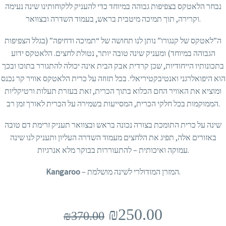
נבחר הלאטקס בצפיפות גבוהה במיוחד כדי להעניק ללקוחותינו שינה נעימה
וקרירה, תוך תמיכה מיטבית בראש, בעמוד השדרה ובצוואר.
ה”לאטקס של קנגורו” נותן לנו תחושה של “תמיכה ודחיפה” (בגלל הצפיפות
הגבוהה במיוחד) ומעניק שינה טובה יותר, נטולת לחצים. הלאטקס ידוע
בתכונותיו הייחודיות, שכן קרדית אבק הבית אינה יכולה להתגורר בתוכו ובכך
הוא היפואלרגני ואנטיבקטיריאלי. בכל תזוזה על כרית הלאטקס אוויר קר נכנס
ומוציא את האוויר החם הכלוא בתוך הכרית, זאת בעזרת תעלות ורטיקליות
הממוקמות בכל חלקי הכרית, המסייעות בשמירה על הכרית לאורך זמן רב.
שינה על כרית התומכת בצורה נכונה בראש ובצוואר תעניק זרימת דם טובה
באזורים אלה, תפיג את הלחצים מעמוד השדרה העליון ותעניק לנו שינה
עמוקה ואיכותית – להתעוררות בבוקר מלא אנרגיות.
– המזרן המודולרי לשינה מושלמת.
Kangaroo
₪250.00
₪370.00