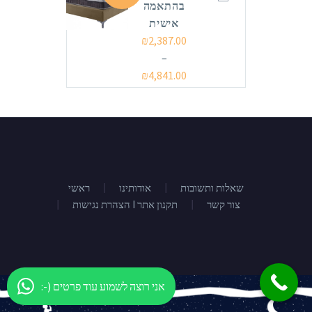
בהתאמה
אישית
₪
2,387.00
–
₪
4,841.00
שאלות ותשובות
אודותינו
ראשי
צור קשר
הצהרת נגישות I תקנון אתר
:-) אני רוצה לשמוע עוד פרטים