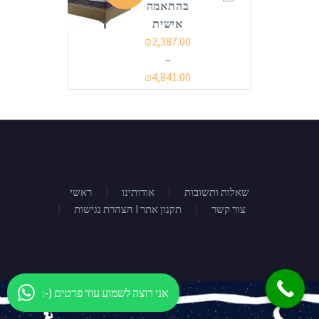
בהתאמה
אישית
₪
2,387.00
–
₪
4,841.00
שאלות ותשובות
אודותינו
ראשי
צור קשר
הצהרת נגישות I תקנון אתר
:-) אני רוצה לשמוע עוד פרטים