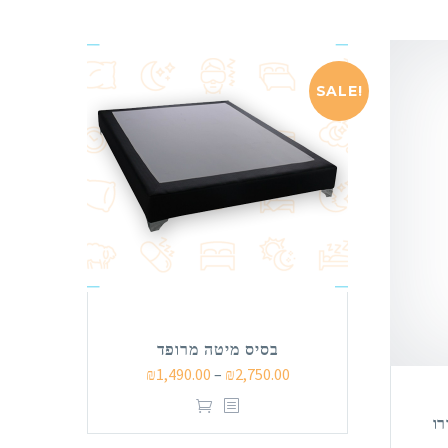
SALE!
בסיס מיטה מרופד
₪
1,490.00
–
₪
2,750.00
רו