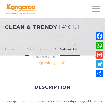
CLEAN & TRENDY
LAYOUT
Fa
Home
Portfolio Item
Sidebar Info
Wh


31 בMarch 2016
Gm
Splash Light - 01
Te
Sha
DESCRIPTION
Lorem ipsum dolor sit amet, consectetur adipisicing elit, sed do