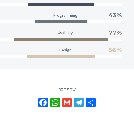
43%
Programming
77%
Usability
56%
Design
שתף חבר
Facebook
WhatsApp
Gmail
Telegram
Share