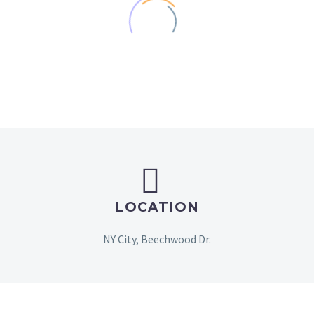


LOCATION
NY City, Beechwood Dr.