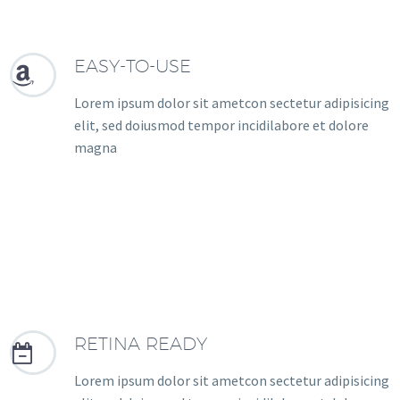
EASY-TO-USE


Lorem ipsum dolor sit ametcon sectetur adipisicing
elit, sed doiusmod tempor incidilabore et dolore
magna
RETINA READY


Lorem ipsum dolor sit ametcon sectetur adipisicing