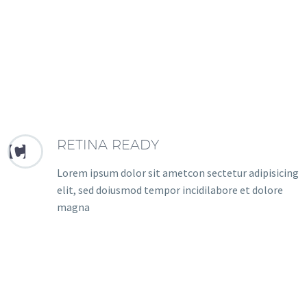
RETINA READY


Lorem ipsum dolor sit ametcon sectetur adipisicing
elit, sed doiusmod tempor incidilabore et dolore
magna