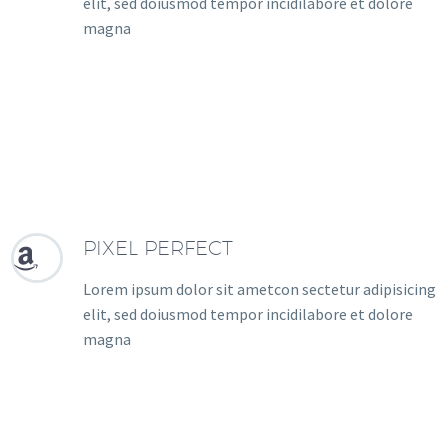
elit, sed doiusmod tempor incidilabore et dolore
magna
PIXEL PERFECT


Lorem ipsum dolor sit ametcon sectetur adipisicing
elit, sed doiusmod tempor incidilabore et dolore
magna