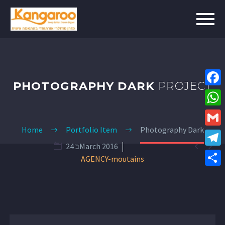
PHOTOGRAPHY DARK
PROJECT
Fa
Wh
Home
Portfolio Item
Photography Dark
Gm


24 בMarch 2016
Te
AGENCY-moutains
Sha