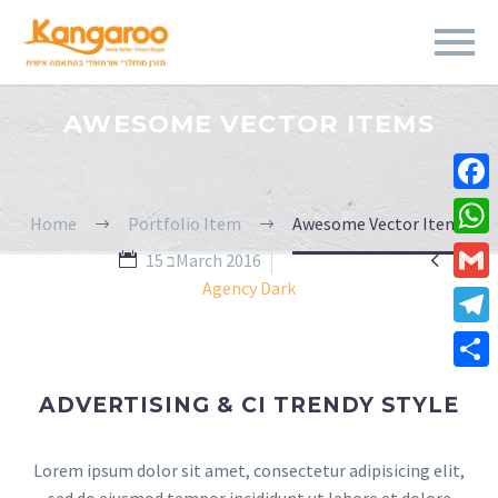
AWESOME VECTOR ITEMS
Fa
Home
Portfolio Item
Awesome Vector Items
Wh


15 בMarch 2016
Agency Dark
Gm
Te
Sha
ADVERTISING & CI TRENDY STYLE
Lorem ipsum dolor sit amet, consectetur adipisicing elit,
sed do eiusmod tempor incididunt ut labore et dolore