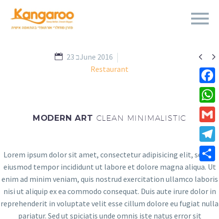


23 בJune 2016
Restaurant
Fa
Wh
MODERN ART
CLEAN MINIMALISTIC
Gm
Te
Lorem ipsum dolor sit amet, consectetur adipisicing elit, sed do
eiusmod tempor incididunt ut labore et dolore magna aliqua. Ut
Sha
enim ad minim veniam, quis nostrud exercitation ullamco laboris
nisi ut aliquip ex ea commodo consequat. Duis aute irure dolor in
reprehenderit in voluptate velit esse cillum dolore eu fugiat nulla
pariatur. Sed ut spiciatis unde omnis iste natus error sit