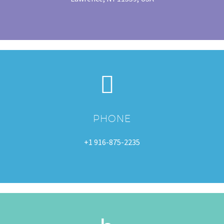


PHONE
+1 916-875-2235