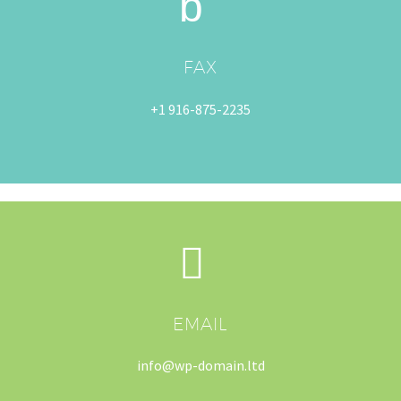
b
b
FAX
+1 916-875-2235


EMAIL
info@wp-domain.ltd